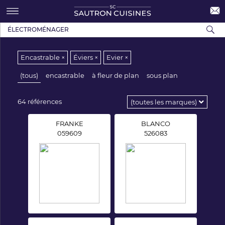
ÉLECTROMÉNAGER
Encastrable ×
Éviers ×
Evier ×
(tous)
encastrable
à fleur de plan
sous plan
64 références
FRANKE
BLANCO
059609
526083